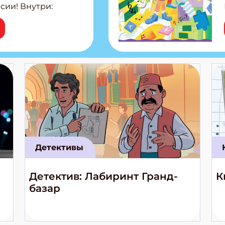
сии! Внутри:
ар, башкир и
тольная игра
из Алтая Очень
лова Традиционные
родов России
кс про
е приключения!
Детективы
Детектив: Лабиринт Гранд-
К
базар