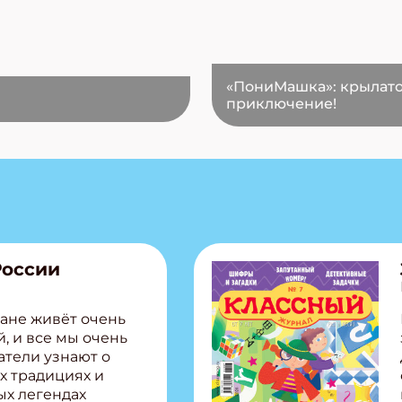
«ПониМашка»: крылат
приключение!
России
ане живёт очень
, и все мы очень
атели узнают о
х традициях и
ых легендах