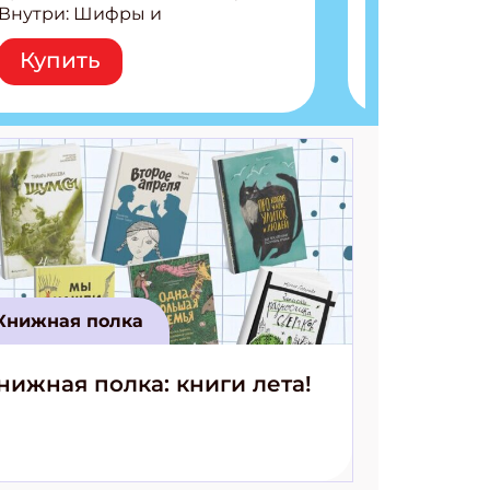
Внутри: Шифры и
расшифровки Плетем
Купить
запутанные поделки
Разгадываем головоломки
Ищем коды 3 комикса
Книжная полка
нижная полка: книги лета!