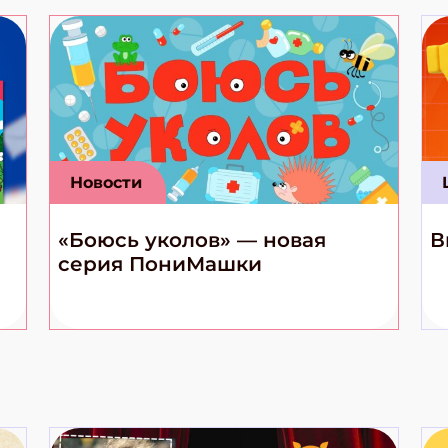
Новости
«Боюсь уколов» — новая
В
серия ПониМашки