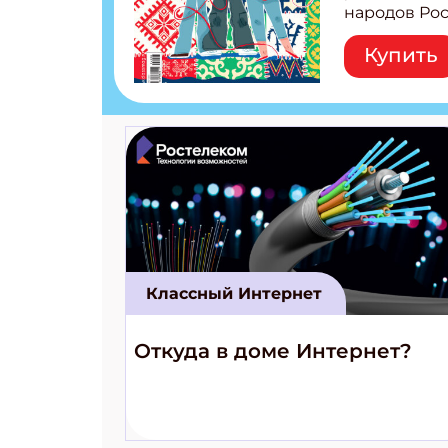
народов Рос
Легенды тат
Купить
бурятов Нас
Страшилка 
странные с
рецепты на
Новый коми
космически
Классный Интернет
Откуда в доме Интернет?