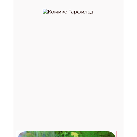
Премия «Здоровое питание —
2026»
29.07.2026
Август. Дети: топ-7 развлечений в
последний месяц лета
27.07.2026
Счастливые рассказы от
музыканта, культуролога и
помощника Деда Мороза
24.07.2026
Фестиваль «Вкус лета» в Москве:
два дня музыки, гастрономии и
летнего лайфстайла
23.07.2026
Вебинар для библиотекарей от