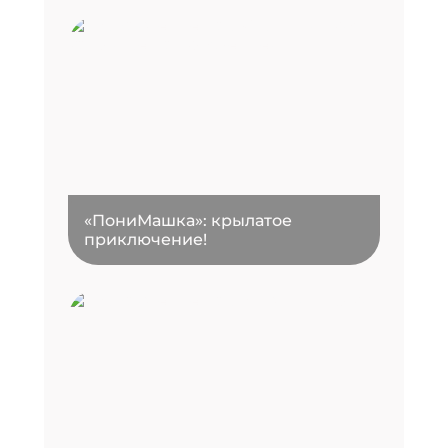
«ПониМашка»: крылатое
приключение!