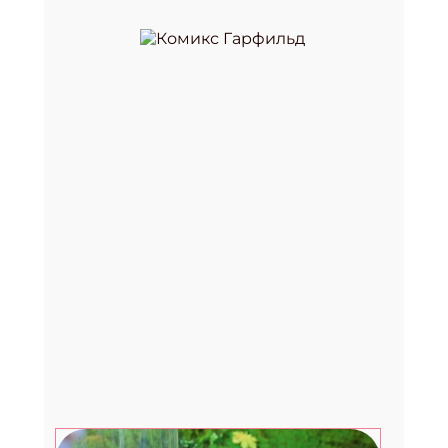
Премия «Здоровое питание —
2026»
29.07.2026
Август. Дети: топ-7 развлечений в
последний месяц лета
27.07.2026
Счастливые рассказы от
музыканта, культуролога и
помощника Деда Мороза
24.07.2026
Фестиваль «Вкус лета» в Москве:
два дня музыки, гастрономии и
летнего лайфстайла
23.07.2026
Вебинар для библиотекарей от