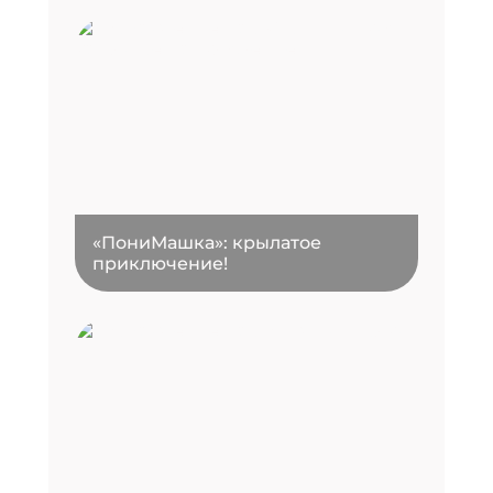
«ПониМашка»: крылатое
приключение!