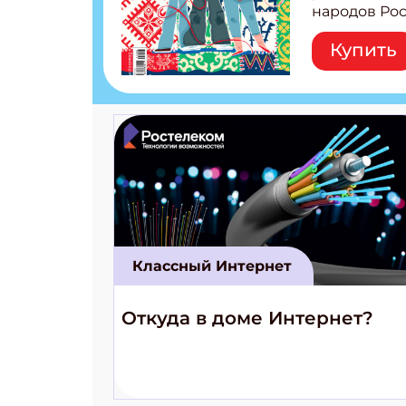
народов Рос
Легенды тат
Купить
бурятов Нас
Страшилка 
странные с
рецепты на
Новый коми
космически
Классный Интернет
Откуда в доме Интернет?