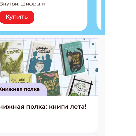
Внутри: Шифры и
расшифровки Плетем
Купить
запутанные поделки
Разгадываем головоломки
Ищем коды 3 комикса
Книжная полка
нижная полка: книги лета!