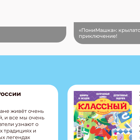
«ПониМашка»: крылат
приключение!
России
ане живёт очень
, и все мы очень
атели узнают о
х традициях и
ых легендах