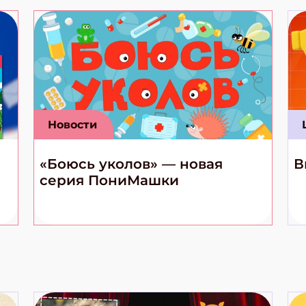
Новости
«Боюсь уколов» — новая
В
серия ПониМашки