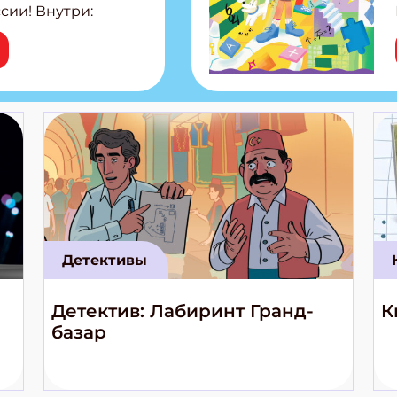
сии! Внутри:
ар, башкир и
тольная игра
из Алтая Очень
лова Традиционные
родов России
кс про
е приключения!
Детективы
Детектив: Лабиринт Гранд-
К
базар