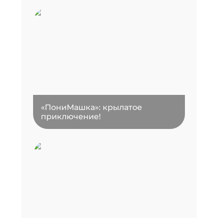
«ПониМашка»: крылатое
приключение!