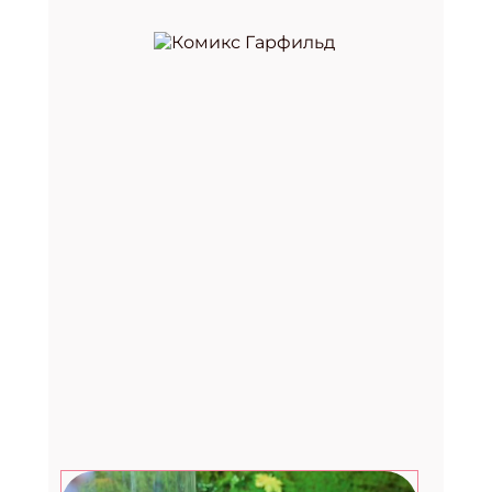
Премия «Здоровое питание —
2026»
29.07.2026
Август. Дети: топ-7 развлечений в
последний месяц лета
27.07.2026
Счастливые рассказы от
музыканта, культуролога и
помощника Деда Мороза
24.07.2026
Фестиваль «Вкус лета» в Москве:
два дня музыки, гастрономии и
летнего лайфстайла
23.07.2026
Вебинар для библиотекарей от