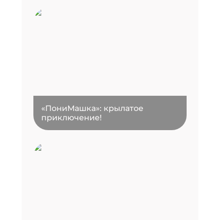
«ПониМашка»: крылатое
приключение!