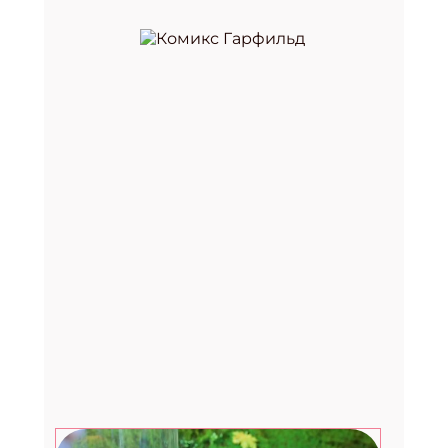
Премия «Здоровое питание —
2026»
29.07.2026
Август. Дети: топ-7 развлечений в
последний месяц лета
27.07.2026
Счастливые рассказы от
музыканта, культуролога и
помощника Деда Мороза
24.07.2026
Фестиваль «Вкус лета» в Москве:
два дня музыки, гастрономии и
летнего лайфстайла
23.07.2026
Вебинар для библиотекарей от